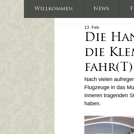
Willkommen
News
F
13. Feb.
Die Ha
die Kle
fahr(T
Nach vielen aufrege
Flugzeuge in das Mu
inneren tragenden St
haben.