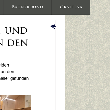
Background
CraftLab
1 und
n den
eiden 
 an den 
halle" gefunden 