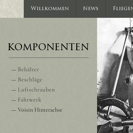
Willkommen
News
Fliege
komponenten
—
Behälter
—
Beschläge
—
Luftschrauben
—
Fahrwerk
— Voisin Hinterachse