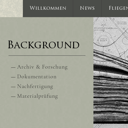
Willkommen
News
Fliege
Background
—
Archiv & Forschung
—
Dokumentation
—
Nachfertigung
—
Materialprüfung