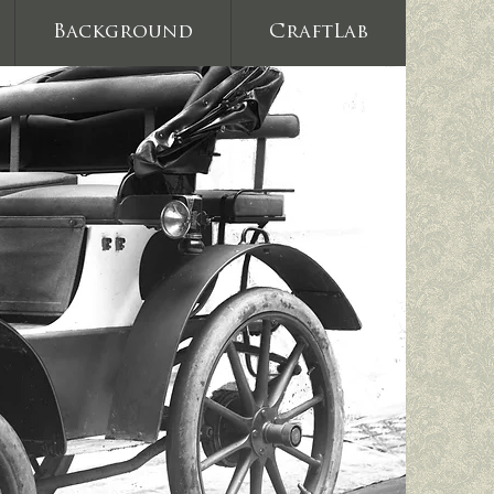
Background
CraftLab